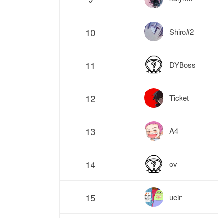
10
Shiro#2
11
DYBoss
12
Ticket
13
A4
14
ov
15
uein