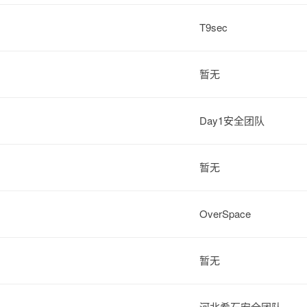
T9sec
暂无
Day1安全团队
暂无
OverSpace
暂无
河北希石安全团队