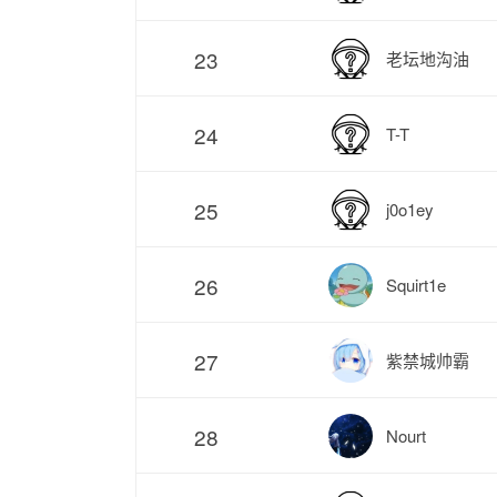
23
老坛地沟油
24
T-T
25
j0o1ey
26
Squirt1e
27
紫禁城帅霸
28
Nourt