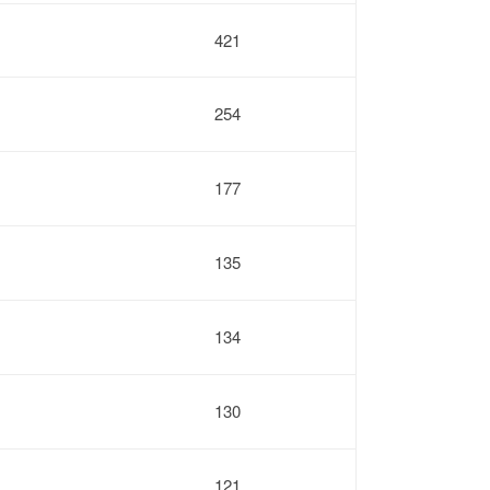
421
254
177
135
134
130
121