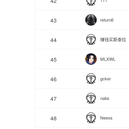
42
111
43
return6
44
赚钱买斯泰拉
45
MLXWL
46
gcker
47
nabs
48
Neeos