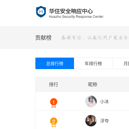
华住安全响应中心
Huazhu Security Response Center
贡献榜
总排行榜
年排行榜
月
排行
昵称
1
小冰
2
浮夸