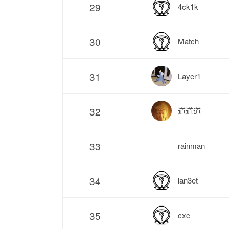
29
4ck1k
30
Match
31
Layer1
32
道道道
33
rainman
34
lan3et
35
cxc