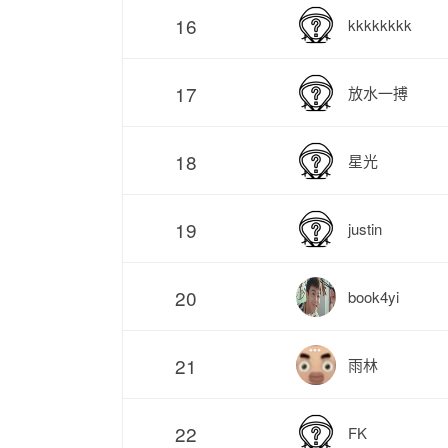
16
kkkkkkkk
17
放水一搏
18
星光
19
justin
20
book4yi
21
雨林
22
FK