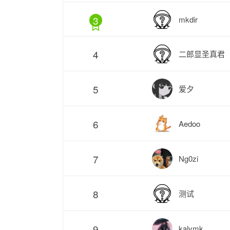
3
mkdir
4
二郎显圣真君
5
爱夕
6
Aedoo
7
Ng0zi
8
测试
9
kalymk