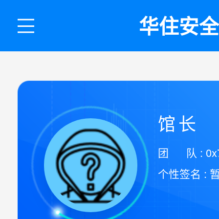
华住安全
馆长
团 队 : 0x7e
个性签名 : 