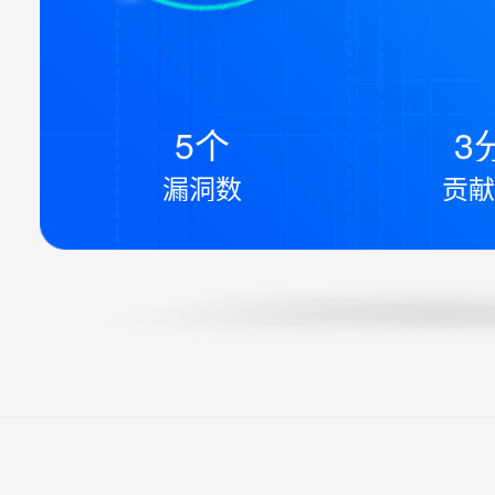
5个
3
漏洞数
贡献